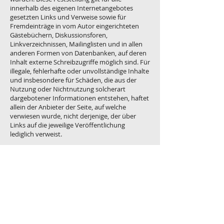
innerhalb des eigenen Internetangebotes
gesetzten Links und Verweise sowie für
Fremdeinträge in vom Autor eingerichteten
Gästebüchern, Diskussionsforen,
Linkverzeichnissen, Mailinglisten und in allen
anderen Formen von Datenbanken, auf deren
Inhalt externe Schreibzugriffe möglich sind. Für
illegale, fehlerhafte oder unvollständige Inhalte
und insbesondere für Schäden, die aus der
Nutzung oder Nichtnutzung solcherart
dargebotener Informationen entstehen, haftet
allein der Anbieter der Seite, auf welche
verwiesen wurde, nicht derjenige, der über
Links auf die jeweilige Veröffentlichung
lediglich verweist.
3. Urheber- und Kennzeichenrecht
Der Autor ist bestrebt, in allen Publikationen
die Urheberrechte der verwendeten Bilder,
Grafiken, Tondokumente, Videosequenzen
und Texte zu beachten, von ihm selbst erstellte
Bilder, Grafiken, Tondokumente,
Videosequenzen und Texte zu nutzen oder auf